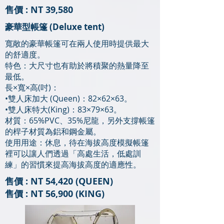
售價 : NT 39,580
豪華型帳篷 (Deluxe tent)
寬敞的豪華帳篷可在兩人使用時提供最大
的舒適度。
特色：大尺寸也有助於將積聚的熱量降至
最低。
長×寬×高(吋)：
•雙人床加大 (Queen)：82×62×63。
•雙人床特大(King)：83×79×63。
材質：65%PVC、35%尼龍，另外支撐帳篷
的桿子材質為鋁和鋼金屬。
使用用途：休息，待在海拔高度模擬帳篷
裡可以讓人們透過「高處生活，低處訓
練」的習慣來提高海拔高度的適應性。
售價 : NT 54,420 (QUEEN)
售價 : NT 56,900 (KING)