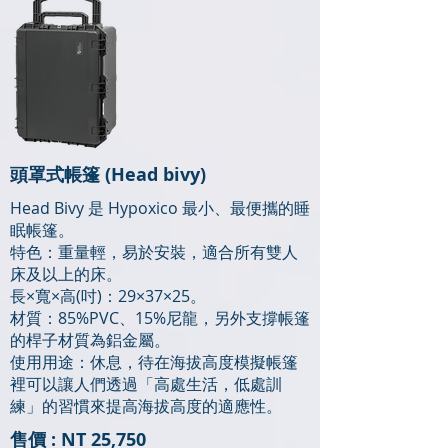
頭罩式帳篷 (Head bivy)
Head Bivy 是 Hypoxico 最小、最便攜的睡
眠帳篷。
特色：重量輕，易於安裝，適合所有雙人
床及以上的床。
長×寬×高(吋)：29×37×25。
材質：85%PVC、15%尼龍，另外支撐帳篷
的桿子材質為鋁金屬。
使用用途：休息，待在海拔高度模擬帳篷
裡可以讓人們透過「高處生活，低處訓
練」的習慣來提高海拔高度的適應性。
售價 : NT 25,750