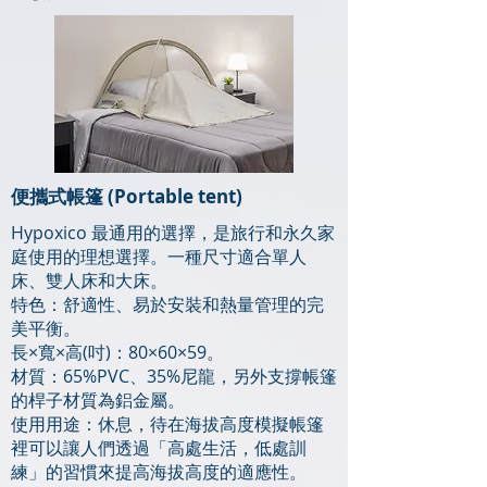
便攜式帳篷 (Portable tent)
Hypoxico 最通用的選擇，是旅行和永久家
庭使用的理想選擇。一種尺寸適合單人
床、雙人床和大床。
特色：舒適性、易於安裝和熱量管理的完
美平衡。
長×寬×高(吋)：80×60×59。
材質：65%PVC、35%尼龍，另外支撐帳篷
的桿子材質為鋁金屬。
使用用途：休息，待在海拔高度模擬帳篷
裡可以讓人們透過「高處生活，低處訓
練」的習慣來提高海拔高度的適應性。