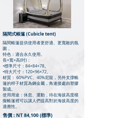
隔間式帳篷 (Cubicle tent)
隔間帳篷提供使用者更舒適、更寬敞的氛
圍，
特色：適合永久使用。
長×寬×高(吋)：
•標準尺寸：84×84×78。
•特大尺寸：120×96×72。
材質： 60%PVC、40%尼龍，另外支撐帳
篷的桿子材質為鋼金屬，角連接處由塑膠
製成。
使用用途：休息、運動，待在海拔高度模
擬帳篷裡可以讓人們提高對於海拔高度的
適應性。
售價 : NT 84,100 (標準)