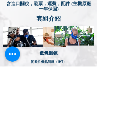
含進口關稅，發票，運費，配件 (主機原廠
一年保固)
​套組介紹
​低氧鍛鍊
間歇性低氧訓練（IHT）
好處
IHE 可以改善健康狀況，有助於某些治療，並使運動員即
使在受傷的情況下也能提高表現。
適合對象
任何想要獲得高原訓練的健康和表現益處的人，無論是受
傷的還是健康的。
運動套餐