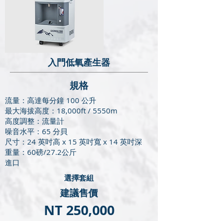
入門低氧產生器
​規格
流量：高達每分鐘 100 公升
最大海拔高度：18,000ft / 5550m
高度調整：流量計
噪音水平：65 分貝
尺寸：24 英吋高 x 15 英吋寬 x 14 英吋深
重量：60磅/27.2公斤
進口
​選擇套組
建議售價
NT 250,000