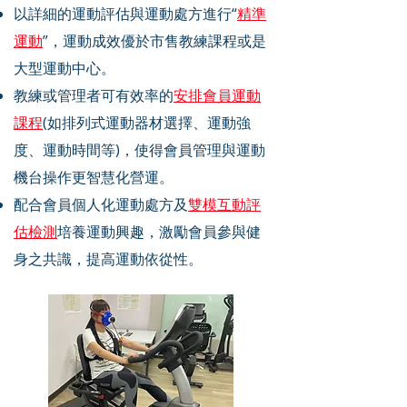
以詳細的運動評估與運動處方進行“
精準
運動
”，運動成效優於市售教練課程或是
大型運動中心。
教練或管理者可有效率的
安排會員運動
課程
(如排列式運動器材選擇、運動強
度、運動時間等)，使得會員管理與運動
機台操作更智慧化營運。
配合會員個人化運動處方及
雙模互動評
估檢測
培養運動興趣，激勵會員參與健
身之共識，提高運動依從性。