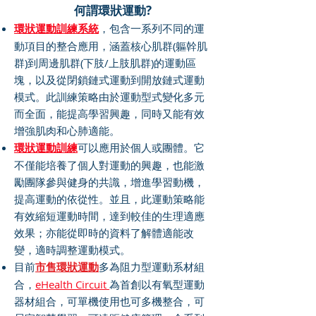
何謂環狀運動?
環狀運動訓練系統
，包含一系列不同的運
動項目的整合應用，涵蓋核心肌群(軀幹肌
群)到周邊肌群(下肢/上肢肌群)的運動區
塊，以及從閉鎖鏈式運動到開放鏈式運動
模式。此訓練策略由於運動型式變化多元
而全面，能提高學習興趣，同時又能有效
增強肌肉和心肺適能。
環狀運動訓練
可以應用於個人或團體。它
不僅能培養了個人對運動的興趣，也能激
勵團隊參與健身的共識，增進學習動機，
提高運動的依從性。並且，此運動策略能
有效縮短運動時間，達到較佳的生理適應
效果；亦能從即時的資料了解體適能改
變，適時調整運動模式。
目前
市售環狀運動
多為阻力型運動系材組
合，
eHealth Circuit
為首創以有氧型運動
器材組合，可單機使用也可多機整合，可